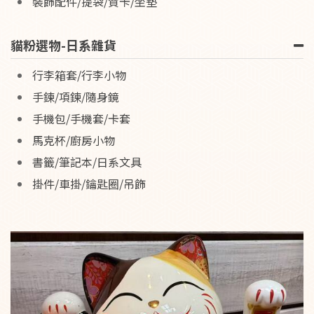
裝飾配件/提袋/賀卡/坐墊
貓粉選物-日系雜貨
行李箱套/行李小物
手鍊/項鍊/隨身鏡
手機包/手機套/卡套
馬克杯/廚房小物
書籤/筆記本/日系文具
掛件/車掛/鑰匙圈/吊飾