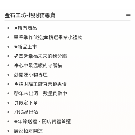
金石工坊-招財貓專賣
✸所有商品
畢業季作伙送🎓精選畢業小禮物
✸新品上市
💕牽起幸福未來的緣分貓
☀️心中最溫暖的守護貓
🎁開運小物專區
🔔招財貓工廠直營優惠價
😻年末出清 數量倒數中
🛒限定下單
⚡NG品出清
✸年節送禮、開店賀禮首選
居家招財開運