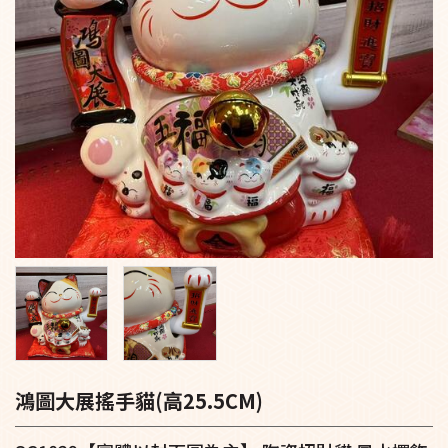
鴻圖大展搖手貓(高25.5CM)