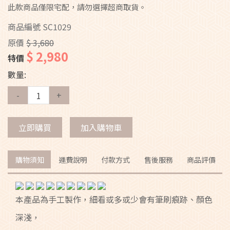
此款商品僅限宅配，請勿選擇超商取貨。
商品編號
SC1029
原價
$ 3,680
$ 2,980
特價
數量:
-
+
立即購買
加入購物車
購物須知
運費說明
付款方式
售後服務
商品評價
本產品為手工製作，細看或多或少會有筆刷痕跡、顏色
深淺，