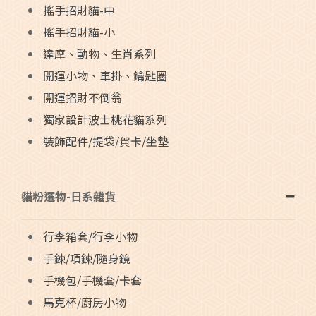
搖手招財貓-中
搖手招財貓-小
達摩、動物、生肖系列
開運小物、車掛、鑰匙圈
開運招財不倒翁
獨家設計波士桃花貓系列
裝飾配件/提袋/賀卡/坐墊
貓粉選物-日系雜貨
行李箱套/行李小物
手鍊/項鍊/隨身鏡
手機包/手機套/卡套
馬克杯/廚房小物