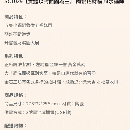
SC1029【實體以封面圖為主】 陶瓷招財貓 風水擺飾
商品特色：
五隻小福貓象徵五福臨門
期許不斷進步
升官發財鴻圖大展
系列特色：
正所謂 右招財‧左納福 金鈴一響 黃金萬兩
大「貓洗面過耳則客至」這是自唐代就有的習俗
金石工坊有各式各樣的招財貓，能助您開業大吉 財福雙收!!!
商品規格：
商品尺寸：27.5*22*25.5 cm，材質：陶瓷
供電方式：3號電池或插電(USB線)
配送限制：