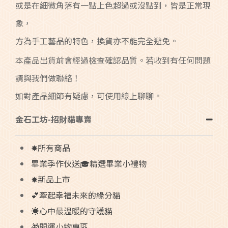
或是在細微角落有一點上色超過或沒點到，皆是正常現
象，
方為手工藝品的特色，換貨亦不能完全避免。
本產品出貨前會經過檢查確認品質。若收到有任何問題
請與我們做聯絡！
如對產品細節有疑慮，可使用線上聊聊。
金石工坊-招財貓專賣
✸所有商品
畢業季作伙送🎓精選畢業小禮物
✸新品上市
💕牽起幸福未來的緣分貓
☀️心中最溫暖的守護貓
🎁開運小物專區