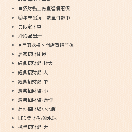
🔔招財貓工廠直營優惠價
😻年末出清 數量倒數中
🛒限定下單
⚡NG品出清
✸年節送禮、開店賀禮首選
居家招財開運
經典招財貓-特大
經典招財貓-大
經典招財貓-中
經典招財貓-小
經典招財貓-迷你
迷你招財貓小擺飾
LED發財樹/流水球
搖手招財貓-大