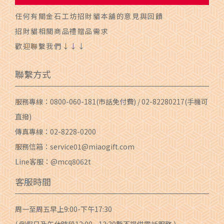
任何有關金石工坊招財貓本舖的意見與回饋
招財貓相關商品禮贈品需求
歡迎聯繫我們↓↓↓
聯繫方式
服務專線：
0800-060-181
(市話免付費) /
02-82280217
(手機可
直撥)
傳真專線：02-8228-0200
服務信箱：
service01@miaogift.com
Line客服：@mcq8062t
客服時間
周一至周五早上9:00-下午17:30