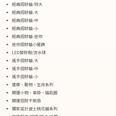
經典招財貓-特大
經典招財貓-大
經典招財貓-中
經典招財貓-小
經典招財貓-迷你
迷你招財貓小擺飾
LED發財樹/流水球
搖手招財貓-大
搖手招財貓-中
搖手招財貓-小
達摩、動物、生肖系列
開運小物、車掛、鑰匙圈
開運招財不倒翁
獨家設計波士桃花貓系列