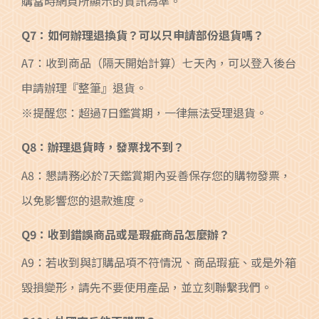
購當時網頁所顯示的資訊為準。
Q7：如何辦理退換貨？可以只申請部份退貨嗎？
A7：收到商品（隔天開始計算）七天內，可以登入後台
申請辦理『整筆』退貨。
※提醒您：超過7日鑑賞期，一律無法受理退貨。
Q8：辦理退貨時，發票找不到？
A8：懇請務必於7天鑑賞期內妥善保存您的購物發票，
以免影響您的退款進度。
Q9：收到錯誤商品或是瑕疵商品怎麼辦？
A9：若收到與訂購品項不符情況、商品瑕疵、或是外箱
毀損變形，請先不要使用產品，並立刻聯繫我們。