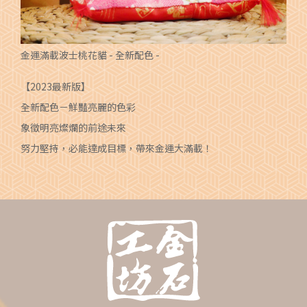
金運滿載波士桃花貓 - 全新配色 -
【2023最新版】
全新配色－鮮豔亮麗的色彩
象徵明亮燦爛的前途未來
努力堅持，必能達成目標，帶來金運大滿載！