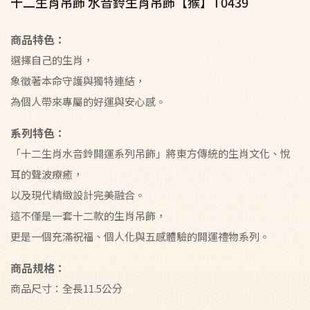
十二生肖吊飾 水音鈴生肖吊飾【猴】T0439
商品特色：
選擇自己的生肖，
象徵著本命守護與獨特連結，
為個人帶來專屬的好運與安心感。
系列特色：
「十二生肖水音鈴開運系列吊飾」將東方傳統的生肖文化、悅
耳的聲波療癒，
以及現代精緻設計完美融合。
這不僅是一套十二款的生肖吊飾，
更是一個充滿祝福、個人化與五感體驗的開運禮物系列。
商品規格：
商品尺寸：全長11.5公分