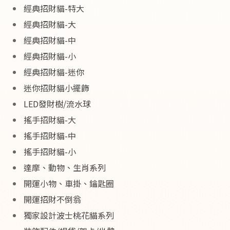
經典招財貓-特大
經典招財貓-大
經典招財貓-中
經典招財貓-小
經典招財貓-迷你
迷你招財貓小擺飾
LED發財樹/流水球
搖手招財貓-大
搖手招財貓-中
搖手招財貓-小
達摩、動物、生肖系列
開運小物、車掛、鑰匙圈
開運招財不倒翁
獨家設計波士桃花貓系列