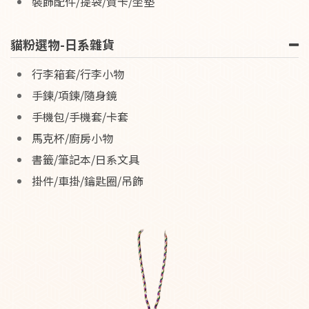
裝飾配件/提袋/賀卡/坐墊
貓粉選物-日系雜貨
行李箱套/行李小物
手鍊/項鍊/隨身鏡
手機包/手機套/卡套
馬克杯/廚房小物
書籤/筆記本/日系文具
掛件/車掛/鑰匙圈/吊飾