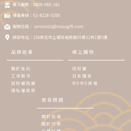
專人服務：0800-060-181
傳真專線：02-8228-0200
服務信箱：
service01@miaogift.com
總部地址：
236新北市土城區裕民路55巷21弄1號1樓
品牌故事
線上購物
關於金石
招財貓
工坊製作
日系雜貨
招財貓知識
MOMO商城
隱私權政策
常見問題
關於包裝
關於付款