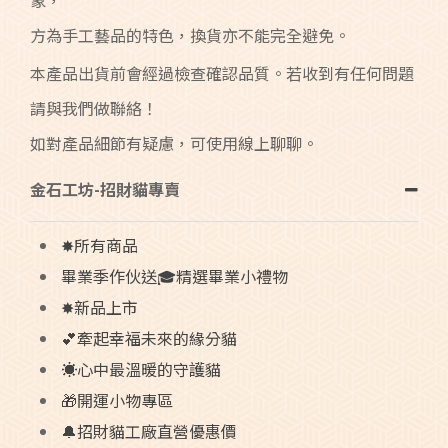
方為手工藝品的特色，換貨亦不能完全避免。
本產品出貨前會經過檢查確認品質。若收到有任何問題
請與我們做聯絡！
如對產品細節有疑慮，可使用線上聊聊。
金石工坊-招財貓專賣
✸所有商品
畢業季作伙送🎓精選畢業小禮物
✸新品上市
💕牽起幸福未來的緣分貓
☀️心中最溫暖的守護貓
🎁開運小物專區
🔔招財貓工廠直營優惠價