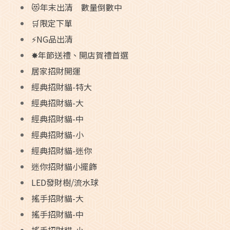
😻年末出清 數量倒數中
🛒限定下單
⚡NG品出清
✸年節送禮、開店賀禮首選
居家招財開運
經典招財貓-特大
經典招財貓-大
經典招財貓-中
經典招財貓-小
經典招財貓-迷你
迷你招財貓小擺飾
LED發財樹/流水球
搖手招財貓-大
搖手招財貓-中