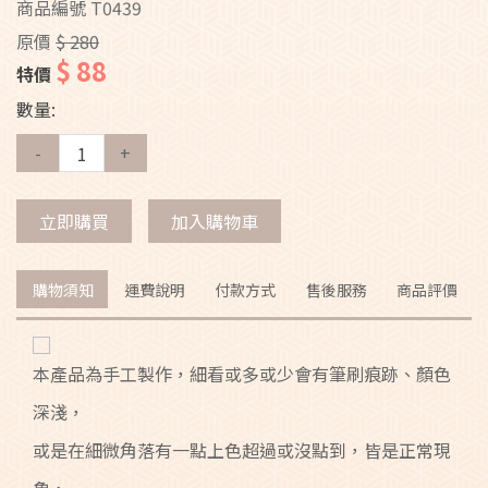
商品編號
T0439
原價
$ 280
$ 88
特價
數量:
-
+
立即購買
加入購物車
購物須知
運費說明
付款方式
售後服務
商品評價
本產品為手工製作，細看或多或少會有筆刷痕跡、顏色
深淺，
或是在細微角落有一點上色超過或沒點到，皆是正常現
象，