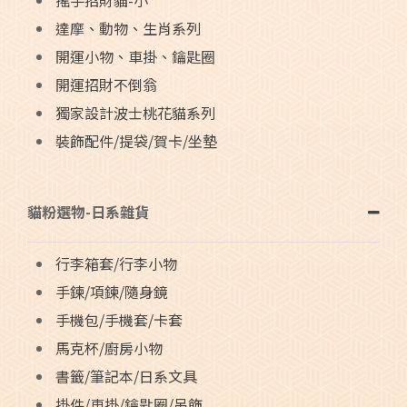
搖手招財貓-小
達摩、動物、生肖系列
開運小物、車掛、鑰匙圈
開運招財不倒翁
獨家設計波士桃花貓系列
裝飾配件/提袋/賀卡/坐墊
貓粉選物-日系雜貨
行李箱套/行李小物
手鍊/項鍊/隨身鏡
手機包/手機套/卡套
馬克杯/廚房小物
書籤/筆記本/日系文具
掛件/車掛/鑰匙圈/吊飾