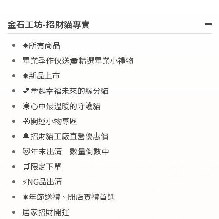
金石工坊-招財貓專賣
✸所有商品
畢業季作伙送🎓精選畢業小禮物
✸新品上市
💕牽起幸福未來的緣分貓
☀️心中最溫暖的守護貓
🎁開運小物專區
🔔招財貓工廠直營優惠價
😻年末出清 數量倒數中
🛒限定下單
⚡NG品出清
✸年節送禮、開店賀禮首選
居家招財開運