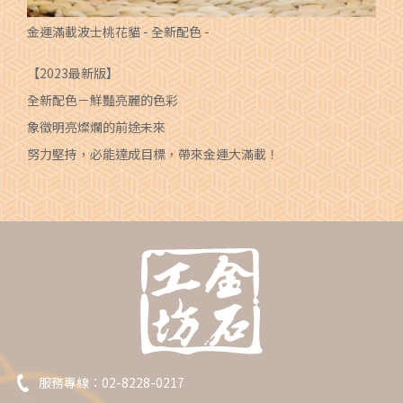
金運滿載波士桃花貓 - 全新配色 -
【2023最新版】
全新配色－鮮豔亮麗的色彩
象徵明亮燦爛的前途未來
努力堅持，必能達成目標，帶來金運大滿載！
服務專線：
02-8228-0217