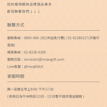
招財貓相關商品禮贈品需求
歡迎聯繫我們↓↓↓
聯繫方式
服務專線：
0800-060-181
(市話免付費) /
02-82280217
(手機可
直撥)
傳真專線：02-8228-0200
服務信箱：
service01@miaogift.com
Line客服：@mcq8062t
客服時間
周一至周五早上9:00-下午17:30
( 例假日及午休時段12:00 - 13:30暫不提供電話服務 )