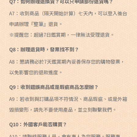
Q7：如何辦理退換貨？可以只申請部份退貨嗎？
A7：收到商品（隔天開始計算）七天內，可以登入後台
申請辦理『整筆』退貨。
※提醒您：超過7日鑑賞期，一律無法受理退貨。
Q8：辦理退貨時，發票找不到？
A8：懇請務必於7天鑑賞期內妥善保存您的購物發票，
以免影響您的退款進度。
Q9：收到錯誤商品或是瑕疵商品怎麼辦？
A9：若收到與訂購品項不符情況、商品瑕疵、或是外箱
毀損變形，請先不要使用產品，並立刻聯繫我們。
Q10：外國客戶能否購買？
A10：請聯絡服務人員，會有專人為您服務。服務專