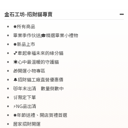
金石工坊-招財貓專賣
✸所有商品
畢業季作伙送🎓精選畢業小禮物
✸新品上市
💕牽起幸福未來的緣分貓
☀️心中最溫暖的守護貓
🎁開運小物專區
🔔招財貓工廠直營優惠價
😻年末出清 數量倒數中
🛒限定下單
⚡NG品出清
✸年節送禮、開店賀禮首選
居家招財開運