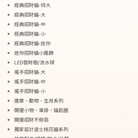
經典招財貓-特大
經典招財貓-大
經典招財貓-中
經典招財貓-小
經典招財貓-迷你
迷你招財貓小擺飾
LED發財樹/流水球
搖手招財貓-大
搖手招財貓-中
搖手招財貓-小
達摩、動物、生肖系列
開運小物、車掛、鑰匙圈
開運招財不倒翁
獨家設計波士桃花貓系列