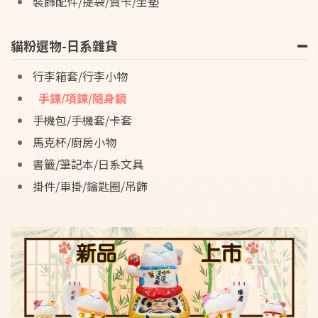
裝飾配件/提袋/賀卡/坐墊
貓粉選物-日系雜貨
行李箱套/行李小物
手鍊/項鍊/隨身鏡
手機包/手機套/卡套
馬克杯/廚房小物
書籤/筆記本/日系文具
掛件/車掛/鑰匙圈/吊飾