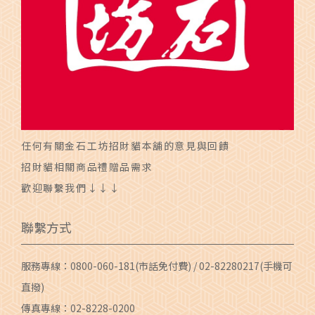
任何有關金石工坊招財貓本舖的意見與回饋
招財貓相關商品禮贈品需求
歡迎聯繫我們↓↓↓
聯繫方式
服務專線：
0800-060-181
(市話免付費) /
02-82280217
(手機可
直撥)
傳真專線：02-8228-0200