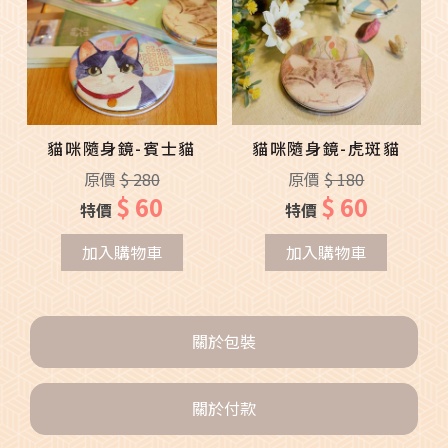
貓咪隨身鏡-賓士貓
貓咪隨身鏡-虎斑貓
原價
$ 280
原價
$ 180
$ 60
$ 60
特價
特價
加入購物車
加入購物車
關於包裝
關於付款