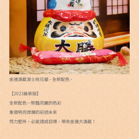
金運滿載波士桃花貓 - 全新配色 -
【2023最新版】
全新配色－鮮豔亮麗的色彩
象徵明亮燦爛的前途未來
努力堅持，必能達成目標，帶來金運大滿載！