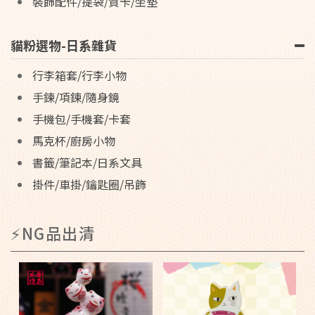
裝飾配件/提袋/賀卡/坐墊
貓粉選物-日系雜貨
行李箱套/行李小物
手鍊/項鍊/隨身鏡
手機包/手機套/卡套
馬克杯/廚房小物
書籤/筆記本/日系文具
掛件/車掛/鑰匙圈/吊飾
⚡NG品出清