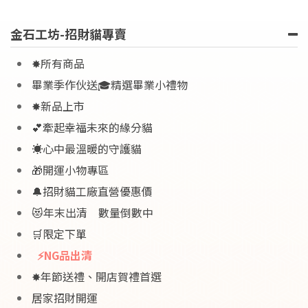
金石工坊-招財貓專賣
✸所有商品
畢業季作伙送🎓精選畢業小禮物
✸新品上市
💕牽起幸福未來的緣分貓
☀️心中最溫暖的守護貓
🎁開運小物專區
🔔招財貓工廠直營優惠價
😻年末出清 數量倒數中
🛒限定下單
⚡NG品出清
✸年節送禮、開店賀禮首選
居家招財開運