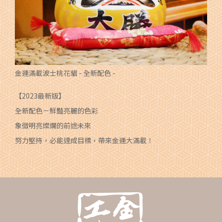
金運滿載波士桃花貓 - 全新配色 -
【2023最新版】
全新配色－鮮豔亮麗的色彩
象徵明亮燦爛的前途未來
努力堅持，必能達成目標，帶來金運大滿載！