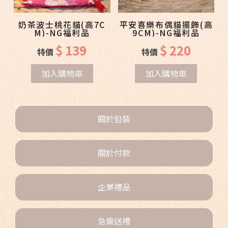
奶茶波士桃花貓(高7C
平安喜樂布偶貓擺飾(高
M)-NG福利品
9CM)-NG福利品
$ 139
$ 220
特價
特價
加入購物車
加入購物車
關於包裝
關於付款
企業禮品
急需送禮