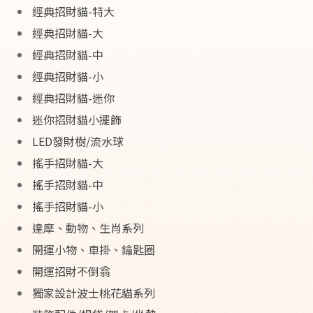
經典招財貓-特大
經典招財貓-大
經典招財貓-中
經典招財貓-小
經典招財貓-迷你
迷你招財貓小擺飾
LED發財樹/流水球
搖手招財貓-大
搖手招財貓-中
搖手招財貓-小
達摩、動物、生肖系列
開運小物、車掛、鑰匙圈
開運招財不倒翁
獨家設計波士桃花貓系列