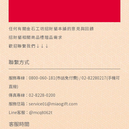
任何有關金石工坊招財貓本舖的意見與回饋
招財貓相關商品禮贈品需求
歡迎聯繫我們↓↓↓
聯繫方式
服務專線：
0800-060-181
(市話免付費) /
02-82280217
(手機可
直撥)
傳真專線：02-8228-0200
服務信箱：
service01@miaogift.com
Line客服：@mcq8062t
客服時間